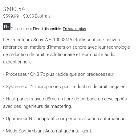
Prix actuel
$600.54
$599.99 + $0.55 Écofrais
Financement Flexiti disponible.
En savoir plus
Les écouteurs Sony WH-1000XM6 établissent une nouvelle
référence en matière d'immersion sonore avec leur technologie
de réduction de bruit révolutionnaire et leur qualité audio
exceptionnelle.
• Processeur QN3 7x plus rapide que son prédécesseur
• Système à 12 microphones pour réduction de bruit inégalée.
• Haut-parleurs avec dôme en fibre de carbone co-développés
avec des ingénieurs de mastering.
• Optimiseur NC adaptatif pour personnalisation automatique.
• Mode Son Ambiant Automatique intelligent.