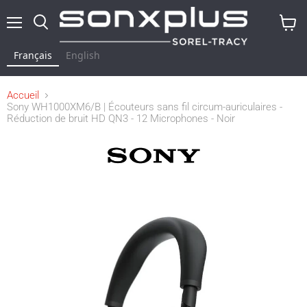
Menu
Rechercher
Voir
le
Français
English
panier
Accueil
Sony WH1000XM6/B | Écouteurs sans fil circum-auriculaires -
Réduction de bruit HD QN3 - 12 Microphones - Noir