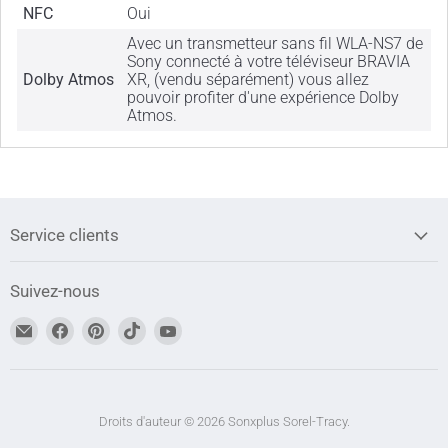
NFC
Oui
Avec un transmetteur sans fil WLA-NS7 de
Sony connecté à votre téléviseur BRAVIA
Dolby Atmos
XR, (vendu séparément) vous allez
pouvoir profiter d'une expérience Dolby
Atmos.
Service clients
Suivez-nous
Trouvez-
Trouvez-
Trouvez-
Trouvez-
Trouvez-
nous
nous
nous
nous
nous
sur
sur
sur
sur
sur
Adresse
Facebook
Pinterest
TikTok
YouTube
courriel
Droits d'auteur © 2026 Sonxplus Sorel-Tracy.