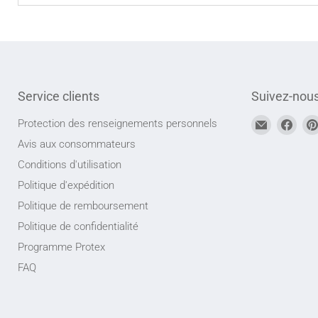
Service clients
Suivez-nou
Trouvez-
Trou
Protection des renseignements personnels
nous
nou
Avis aux consommateurs
sur
sur
Conditions d'utilisation
Adresse
Face
Politique d'expédition
courriel
Politique de remboursement
Politique de confidentialité
Programme Protex
FAQ