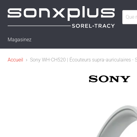
Magasinez
Accueil
Sony WH-CH520 | Écouteurs supra-auriculaires - Sa