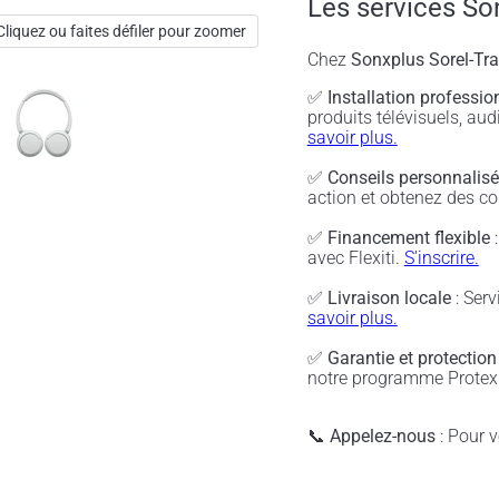
Les services So
Cliquez ou faites défiler pour zoomer
Chez
Sonxplus Sorel-Tr
✅
Installation professio
produits télévisuels, a
savoir plus.
✅
Conseils personnalis
action et obtenez des co
✅
Financement flexible
:
avec Flexiti.
S'inscrire.
✅
Livraison locale
: Serv
savoir plus.
✅
Garantie et protection
notre programme Protex 
📞
Appelez-nous
: Pour vé