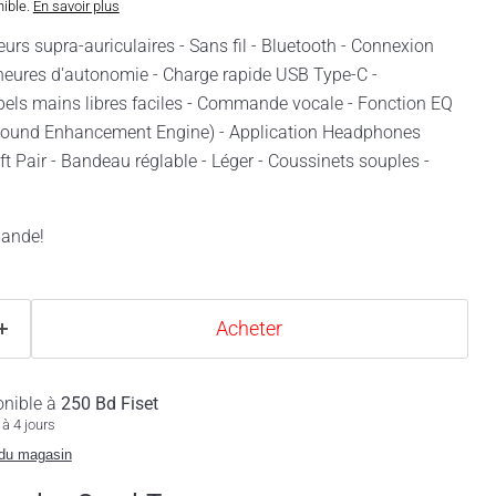
nible.
En savoir plus
s supra-auriculaires - Sans fil - Bluetooth - Connexion
 heures d'autonomie - Charge rapide USB Type-C -
pels mains libres faciles - Commande vocale - Fonction EQ
 Sound Enhancement Engine) - Application Headphones
ft Pair - Bandeau réglable - Léger - Coussinets souples -
mande!
Acheter
onible à
250 Bd Fiset
à 4 jours
 du magasin