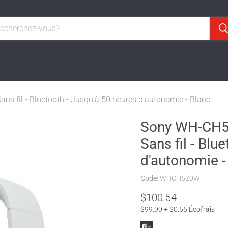
ns fil - Bluetooth - Jusqu'à 50 heures d'autonomie - Blanc
Sony WH-CH520
Sans fil - Blu
d'autonomie -
Code:
WHCH520W
Prix actuel
$100.54
$99.99 + $0.55 Écofrais