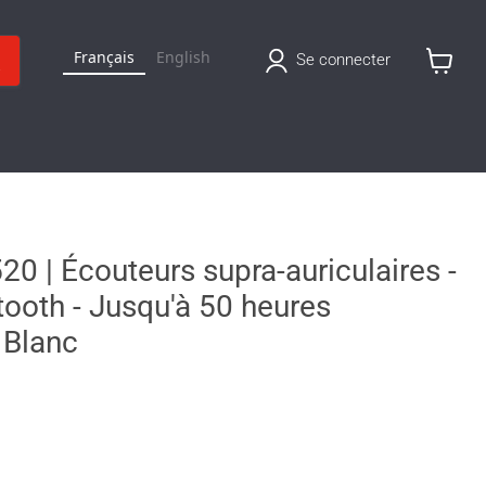
Français
English
Se connecter
Voir
le
panier
 | Écouteurs supra-auriculaires -
etooth - Jusqu'à 50 heures
 Blanc