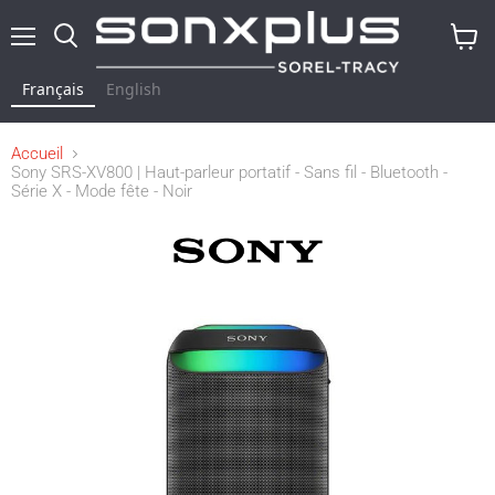
Menu
Rechercher
Voir
le
Français
English
panier
Accueil
Sony SRS-XV800 | Haut-parleur portatif - Sans fil - Bluetooth -
Série X - Mode fête - Noir