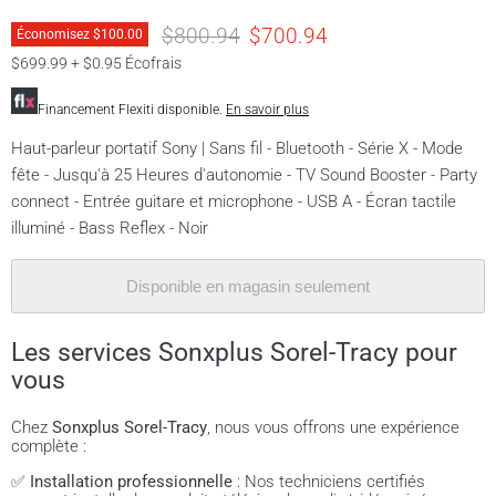
Prix original
Prix actuel
$800.94
$700.94
Économisez
$100.00
$699.99 + $0.95 Écofrais
Financement Flexiti disponible.
En savoir plus
Haut-parleur portatif Sony | Sans fil - Bluetooth - Série X - Mode
fête - Jusqu'à 25 Heures d'autonomie - TV Sound Booster - Party
connect - Entrée guitare et microphone - USB A - Écran tactile
illuminé - Bass Reflex - Noir
Disponible en magasin seulement
Les services Sonxplus Sorel-Tracy pour
vous
Chez
Sonxplus Sorel-Tracy
, nous vous offrons une expérience
complète :
✅
Installation professionnelle
: Nos techniciens certifiés