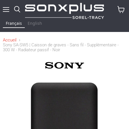
Menu
Rechercher
Voir
le
Français
English
panier
Accueil
Sony SA-SW5 | Caisson de graves - Sans fil - Supplémentaire -
300 W - Radiateur passif - Noir