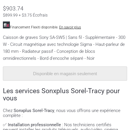
$903.74
$899.99 + $3.75 Écofrais
Financement Flexiti disponible.
En savoir plus
Caisson de graves Sony SA-SW5 | Sans fil - Supplémentaire - 300
W - Circuit magnétique avec technologie Sigma - Haut-parleur de
180 mm - Radiateur passif - Conception de blocs
omnidirectionnels - Bord d'encoche séparé - Noir
Disponible en magasin seulement
Les services Sonxplus Sorel-Tracy pour
vous
Chez
Sonxplus Sorel-Tracy
, nous vous offrons une expérience
complète :
✅
Installation professionnelle
: Nos techniciens certifiés
peuvent installer les produits télévisuels, audio/vidéo, cinéma