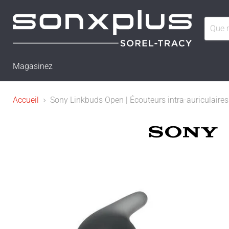
Magasinez
Accueil
Sony Linkbuds Open | Écouteurs intra-auriculaires 