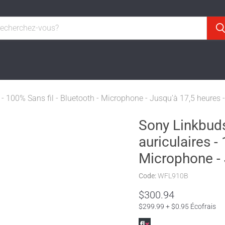
- 100% Sans fil - Bluetooth - Microphone - Jusqu'à 17,5 heures -
Sony Linkbuds
auriculaires -
Microphone - 
Code:
WFL910B
$300.94
$299.99 + $0.95 Écofrais