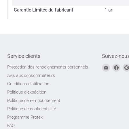
Garantie Limitée du fabricant
1 an
Service clients
Suivez-nou
Trouvez-
Trou
Protection des renseignements personnels
nous
nou
Avis aux consommateurs
sur
sur
Conditions d'utilisation
Adresse
Face
Politique d'expédition
courriel
Politique de remboursement
Politique de confidentialité
Programme Protex
FAQ