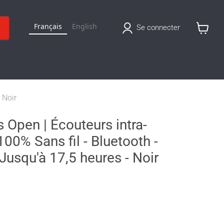
Français
English
Se connecter
Voir
le
panier
 Noir
 Open | Écouteurs intra-
 100% Sans fil - Bluetooth -
Jusqu'à 17,5 heures - Noir