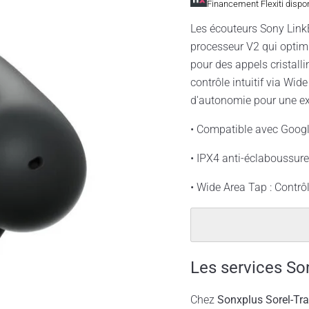
Financement Flexiti dispo
Les écouteurs Sony LinkB
processeur V2 qui optimi
pour des appels cristalli
contrôle intuitif via Wid
d'autonomie pour une e
• Compatible avec Google
• IPX4 anti-éclaboussures
• Wide Area Tap : Contrôle 
Les services So
Chez
Sonxplus Sorel-Tr