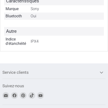
Caractéristiques
Marque
Sony
Bluetooth
Oui
Autre
Indice
IPX4
d'étanchéité
Service clients
Suivez-nous
Trouvez-
Trouvez-
Trouvez-
Trouvez-
Trouvez-
nous
nous
nous
nous
nous
sur
sur
sur
sur
sur