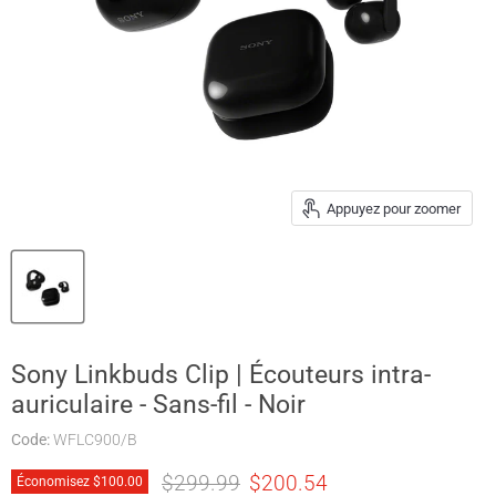
Appuyez pour zoomer
Sony Linkbuds Clip | Écouteurs intra-
auriculaire - Sans-fil - Noir
Code:
WFLC900/B
Prix original
Prix actuel
$299.99
$200.54
Économisez
$100.00