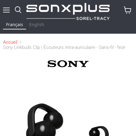
Menu
Rechercher
Voir
le
Français
English
panier
Accueil
Sony Linkbuds Clip | Écouteurs intra-auriculaire - Sans-fil - Noir