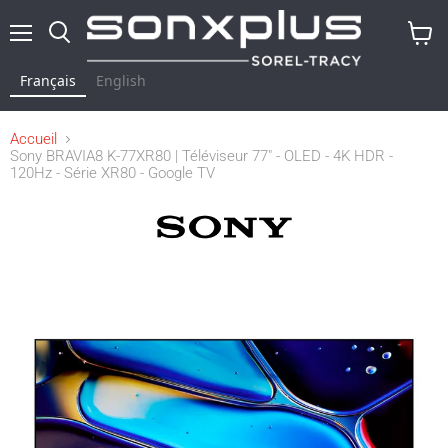
Menu
Rechercher
Voir
le
Français
English
panier
Accueil
Sony BRAVIA8 K-77XR80 | Téléviseur 77" - OLED - 4K HDR -
120Hz - Série XR80 - Google TV