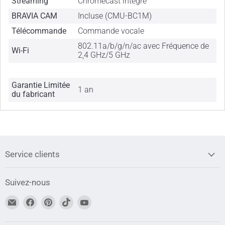
Streaming
Chromecast intégré
BRAVIA CAM
Incluse (CMU-BC1M)
Télécommande
Commande vocale
802.11a/b/g/n/ac avec Fréquence de
Wi-Fi
2,4 GHz/5 GHz
Garantie Limitée
1 an
du fabricant
Service clients
Suivez-nous
Trouvez-
Trouvez-
Trouvez-
Trouvez-
Trouvez-
nous
nous
nous
nous
nous
sur
sur
sur
sur
sur