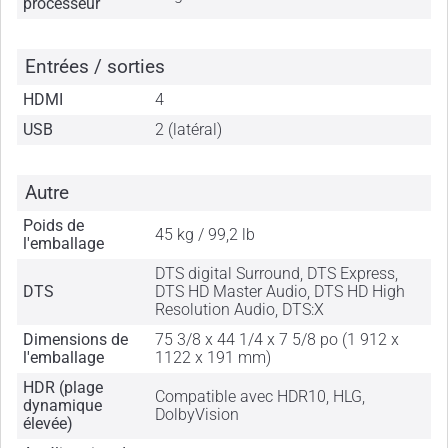
processeur
Entrées / sorties
HDMI
4
USB
2 (latéral)
Autre
Poids de
45 kg / 99,2 lb
l'emballage
DTS digital Surround, DTS Express,
DTS
DTS HD Master Audio, DTS HD High
Resolution Audio, DTS:X
Dimensions de
75 3/8 x 44 1/4 x 7 5/8 po (1 912 x
l'emballage
1122 x 191 mm)
HDR (plage
Compatible avec HDR10, HLG,
dynamique
DolbyVision
élevée)