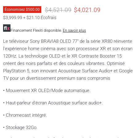
Prix original
Prix actuel
$4,521.09
$4,021.09
Économisez
$500.00
$3,999.99 + $21.10 Écofrais
Financement Flexiti disponible.
En savoir plus
Le téléviseur Sony BRAVIA8 OLED 77" de la série XR80 réinvente
l'expérience home cinéma avec son processeur XR et son écran
120Hz. La technologie OLED et le XR Contraste Booster 15
créent des noirs parfaits et des couleurs vibrantes. Optimisé
PlayStation 5, son innovant Acoustique Surface Audio+ et Google
TV pour un divertissement premium sans compromis
• Mouvement XR OLED/Mode automatique.
• Haut-parleur d'écran Acoustique surface audio+.
• Chromecast intégré.
• Stockage 32Go.