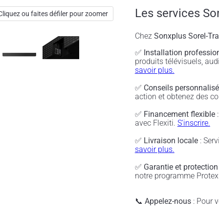
Les services So
Cliquez ou faites défiler pour zoomer
Chez
Sonxplus Sorel-Tr
✅
Installation professio
produits télévisuels, a
savoir plus.
✅
Conseils personnalis
action et obtenez des co
✅
Financement flexible
:
avec Flexiti.
S'inscrire.
✅
Livraison locale
: Serv
savoir plus.
✅
Garantie et protection
notre programme Protex 
📞
Appelez-nous
: Pour vé