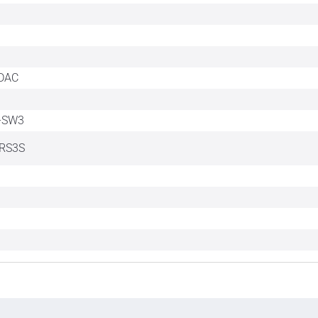
LDAC
A-SW3
-RS3S