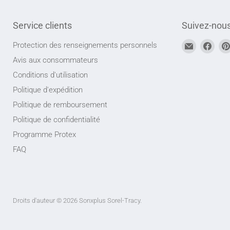
Service clients
Suivez-nou
Trouvez-
Trou
Protection des renseignements personnels
nous
nou
Avis aux consommateurs
sur
sur
Conditions d'utilisation
Adresse
Face
Politique d'expédition
courriel
Politique de remboursement
Politique de confidentialité
Programme Protex
FAQ
Droits d'auteur © 2026 Sonxplus Sorel-Tracy.