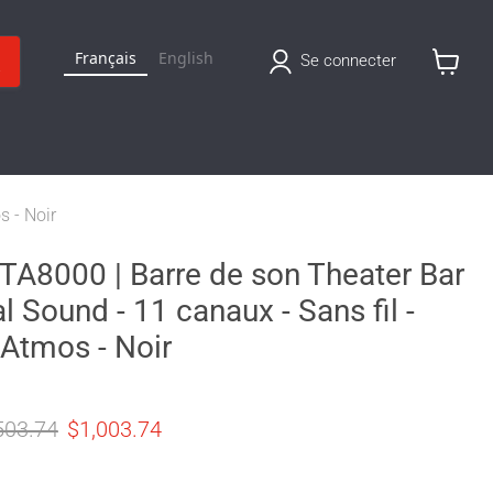
Français
English
Se connecter
Voir
le
panier
s - Noir
TA8000 | Barre de son Theater Bar
l Sound - 11 canaux - Sans fil -
Atmos - Noir
 original
Prix actuel
503.74
$1,003.74