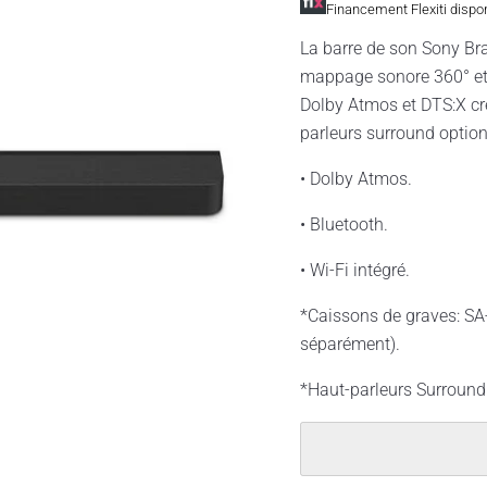
Financement Flexiti dispo
La barre de son Sony Br
mappage sonore 360° et
Dolby Atmos et DTS:X cré
parleurs surround option
• Dolby Atmos.
• Bluetooth.
• Wi-Fi intégré.
*Caissons de graves: S
séparément).
*Haut-parleurs Surround