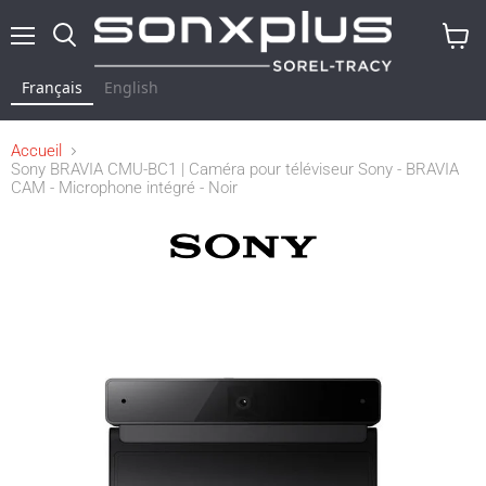
Menu
Rechercher
Voir
le
Français
English
panier
Accueil
Sony BRAVIA CMU-BC1 | Caméra pour téléviseur Sony - BRAVIA
CAM - Microphone intégré - Noir