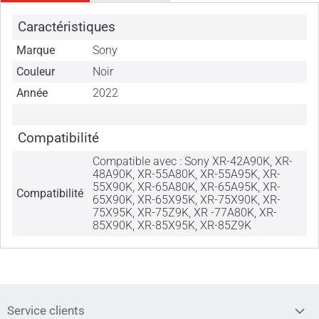
Caractéristiques
Marque
Sony
Couleur
Noir
Année
2022
Compatibilité
Compatible avec : Sony XR-42A90K, XR-
48A90K, XR-55A80K, XR-55A95K, XR-
55X90K, XR-65A80K, XR-65A95K, XR-
Compatibilité
65X90K, XR-65X95K, XR-75X90K, XR-
75X95K, XR-75Z9K, XR -77A80K, XR-
85X90K, XR-85X95K, XR-85Z9K
Service clients