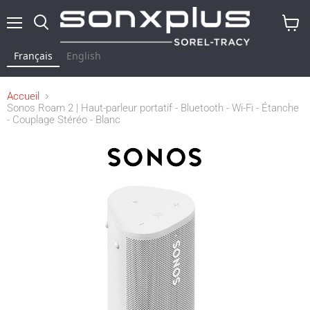
Menu
Rechercher
Voir
le
Français
English
panier
Accueil
Sonos Roam 2 | Haut-parleur portatif - Bluetooth - Wi-Fi - Étanche
- Couplage Stéréo - Blanc