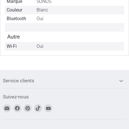
Marque
SONOS
Couleur
Blanc
Bluetooth
Oui
Autre
Wi-Fi
Oui
Service clients
Suivez-nous
Trouvez-
Trouvez-
Trouvez-
Trouvez-
Trouvez-
nous
nous
nous
nous
nous
sur
sur
sur
sur
sur
Adresse
Facebook
Pinterest
TikTok
YouTube