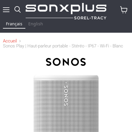
Menu
Rechercher
Voir
le
Français
English
panier
Accueil
Sonos Play | Haut-parleur portable - Stéréo - IP67 - Wi-Fi - Blanc