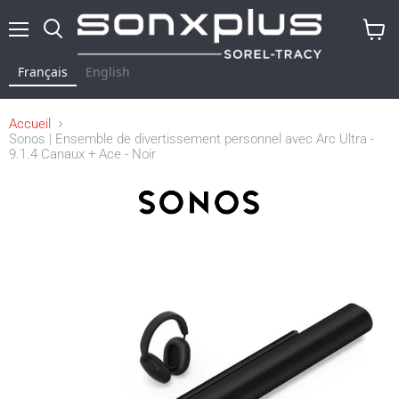
Menu
Rechercher
Voir
le
Français
English
panier
Accueil
Sonos | Ensemble de divertissement personnel avec Arc Ultra -
9.1.4 Canaux + Ace - Noir