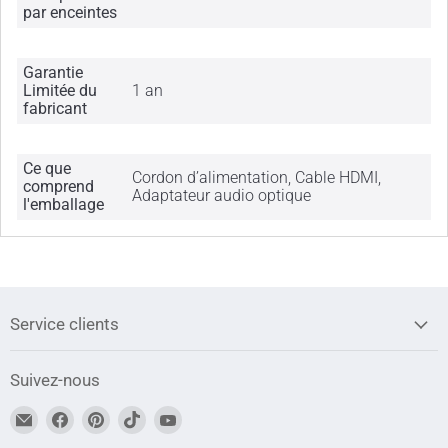
par enceintes
Garantie
Limitée du
1 an
fabricant
Ce que
Cordon d’alimentation, Cable HDMI,
comprend
Adaptateur audio optique
l'emballage
Service clients
Suivez-nous
Trouvez-
Trouvez-
Trouvez-
Trouvez-
Trouvez-
nous
nous
nous
nous
nous