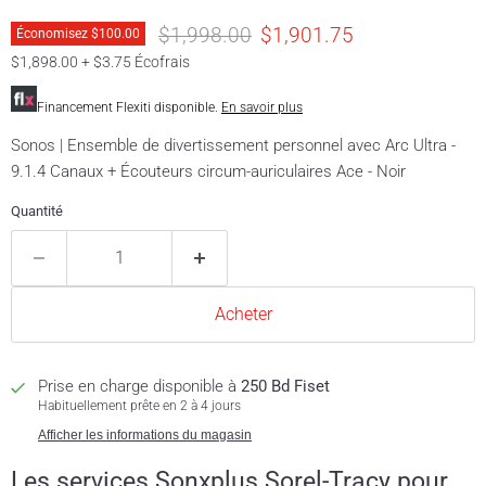
Prix original
Prix actuel
$1,998.00
$1,901.75
Économisez
$100.00
$1,898.00 + $3.75 Écofrais
Financement Flexiti disponible.
En savoir plus
Sonos | Ensemble de divertissement personnel avec Arc Ultra -
9.1.4 Canaux + Écouteurs circum-auriculaires Ace - Noir
Quantité
Acheter
Prise en charge disponible à
250 Bd Fiset
Habituellement prête en 2 à 4 jours
Afficher les informations du magasin
Les services Sonxplus Sorel-Tracy pour