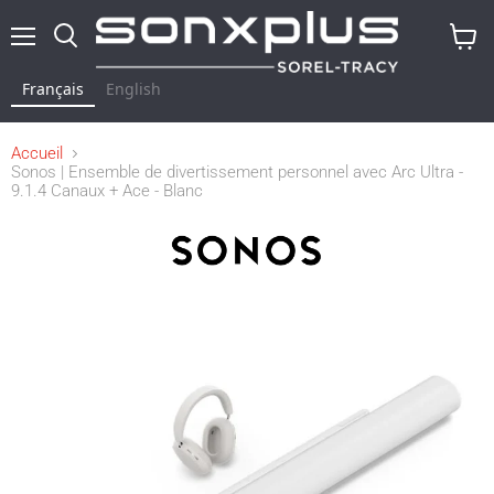
Menu
Rechercher
Voir
le
Français
English
panier
Accueil
Sonos | Ensemble de divertissement personnel avec Arc Ultra -
9.1.4 Canaux + Ace - Blanc