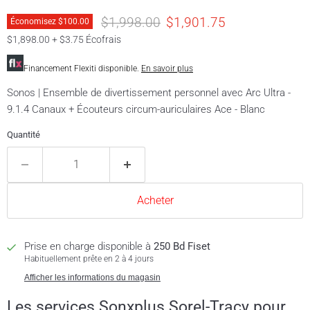
Prix original
Prix actuel
$1,998.00
$1,901.75
Économisez
$100.00
$1,898.00 + $3.75 Écofrais
Financement Flexiti disponible.
En savoir plus
Sonos | Ensemble de divertissement personnel avec Arc Ultra -
9.1.4 Canaux + Écouteurs circum-auriculaires Ace - Blanc
Quantité
Acheter
Prise en charge disponible à
250 Bd Fiset
Habituellement prête en 2 à 4 jours
Afficher les informations du magasin
Les services Sonxplus Sorel-Tracy pour