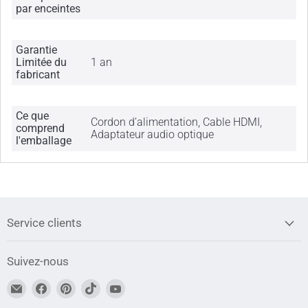
par enceintes
Garantie
Limitée du
1 an
fabricant
Ce que
Cordon d’alimentation, Cable HDMI,
comprend
Adaptateur audio optique
l'emballage
Service clients
Suivez-nous
Trouvez-
Trouvez-
Trouvez-
Trouvez-
Trouvez-
nous
nous
nous
nous
nous