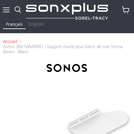
Menu
Rechercher
Voir
le
Français
English
panier
Accueil
Sonos BM1WMWW1 | Support mural pour barre de son Sonos
Beam - Blanc