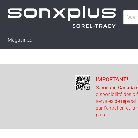
Magasinez
IMPORTANT!
Samsung Canada
n
disponibilité des p
services de réparat
sur l'entretien et la
plus.