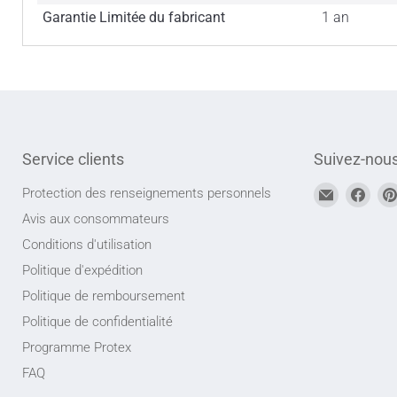
Garantie Limitée du fabricant
1 an
Service clients
Suivez-nou
Trouvez-
Trou
Protection des renseignements personnels
nous
nou
Avis aux consommateurs
sur
sur
Conditions d'utilisation
Adresse
Face
Politique d'expédition
courriel
Politique de remboursement
Politique de confidentialité
Programme Protex
FAQ