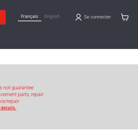
Français
English
Se connecter
Voir
le
panier
s not guarantee
lacement parts, repair
ce/repair
details.