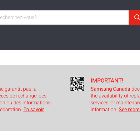
IMPORTANT!
e garantit pas la
Samsung Canada
doe
ièces de rechange, des
the availability of rep
ion ou des informations
services, or maintenan
 réparation.
En savoir
information.
See more 