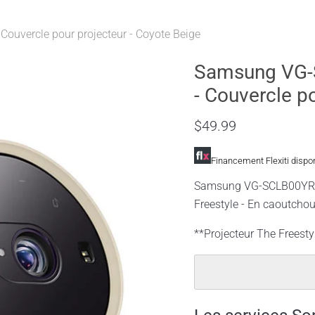
ouvercle pour projecteur - Coyote Beige
Samsung VG-S
- Couvercle p
$49.99
Financement Flexiti dispo
Samsung VG-SCLB00YR/ZA
Freestyle - En caoutchou
**Projecteur The Freesty