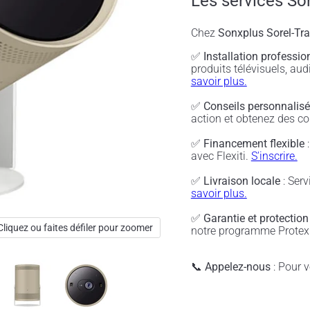
Les services So
Chez
Sonxplus Sorel-Tr
✅
Installation professio
produits télévisuels, a
savoir plus.
✅
Conseils personnalis
action et obtenez des co
✅
Financement flexible
:
avec Flexiti.
S'inscrire.
✅
Livraison locale
: Serv
savoir plus.
✅
Garantie et protection
Cliquez ou faites défiler pour zoomer
notre programme Protex 
📞
Appelez-nous
: Pour vé