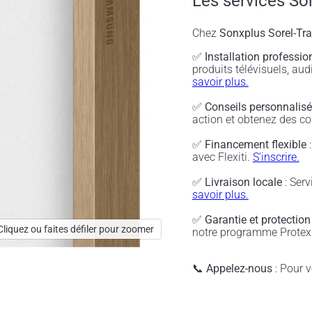
Les services So
Chez
Sonxplus Sorel-Tr
✅
Installation professio
produits télévisuels, a
savoir plus.
✅
Conseils personnalis
action et obtenez des co
✅
Financement flexible
:
avec Flexiti.
S'inscrire.
✅
Livraison locale
: Serv
savoir plus.
✅
Garantie et protection
Cliquez ou faites défiler pour zoomer
notre programme Protex 
📞
Appelez-nous
: Pour vé