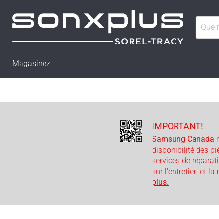
Magasinez
IMPORTANT!
Samsung Canada
n
disponibilité des p
services de réparat
sur l'entretien et la
plus.