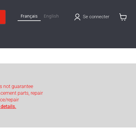
Français
English
Se connecter
Voir
le
panier
s not guarantee
lacement parts, repair
ce/repair
details.