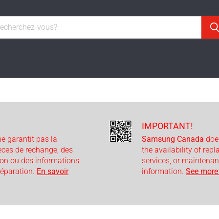
IMPORTANT!
e garantit pas la
Samsung Canada
doe
ièces de rechange, des
the availability of rep
ion ou des informations
services, or maintenan
 réparation.
En savoir
information.
See more 