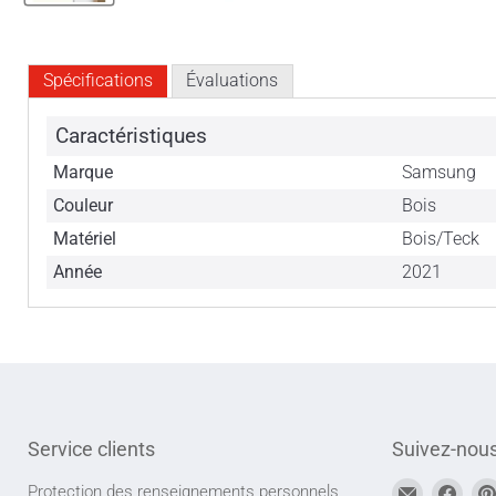
Spécifications
Évaluations
Caractéristiques
Marque
Samsung
Couleur
Bois
Matériel
Bois/Teck
Année
2021
Service clients
Suivez-nou
Trouvez-
Trou
Protection des renseignements personnels