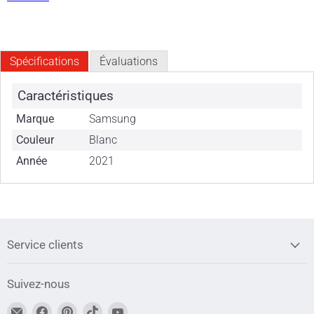
Spécifications
Évaluations
Caractéristiques
Marque
Samsung
Couleur
Blanc
Année
2021
Service clients
Suivez-nous
Trouvez-
Trouvez-
Trouvez-
Trouvez-
Trouvez-