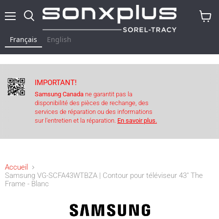
Menu
Rechercher
Voir
le
Français
English
panier
IMPORTANT!
Samsung Canada
ne garantit pas la
disponibilité des pièces de rechange, des
services de réparation ou des informations
sur l'entretien et la réparation.
En savoir plus.
Accueil
Samsung VG-SCFA43WTBZA | Contour pour téléviseur 43" The
Frame - Blanc