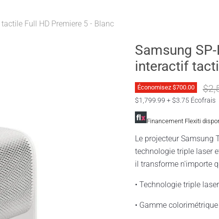
actile Full HD Premiere 5 - Blanc
Samsung SP-
interactif tac
Prix
$2,
Économisez
$700.00
$1,799.99 + $3.75 Écofrais
Financement Flexiti dispo
Le projecteur Samsung T
technologie triple laser e
il transforme n'importe q
• Technologie triple lase
• Gamme colorimétrique