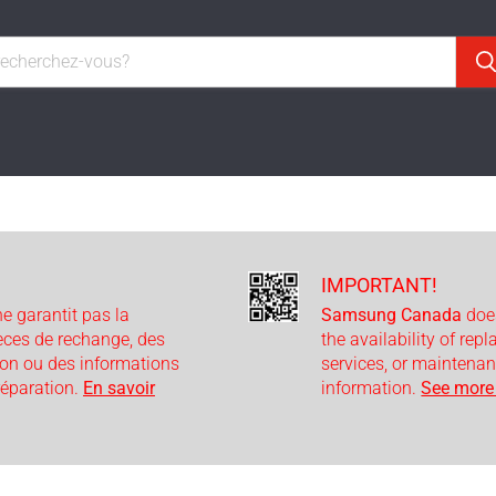
IMPORTANT!
e garantit pas la
Samsung Canada
doe
ièces de rechange, des
the availability of rep
ion ou des informations
services, or maintenan
 réparation.
En savoir
information.
See more 