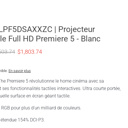
LPF5DSAXXZC | Projecteur
tile Full HD Premiere 5 - Blanc
 original
Prix actuel
503.74
$1,803.74
nible.
En savoir plus
he Premiere 5 révolutionne le home cinéma avec sa
t ses fonctionnalités tactiles interactives. Ultra courte portée,
uelle surface en écran géant tactile.
r RGB pour plus d'un milliard de couleurs.
 étendue 154% DCI-P3.