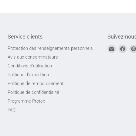
Service clients
Suivez-nou
Trouvez-
Trou
Protection des renseignements personnels
nous
nou
Avis aux consommateurs
sur
sur
Conditions d'utilisation
Adresse
Face
Politique d'expédition
courriel
Politique de remboursement
Politique de confidentialité
Programme Protex
FAQ