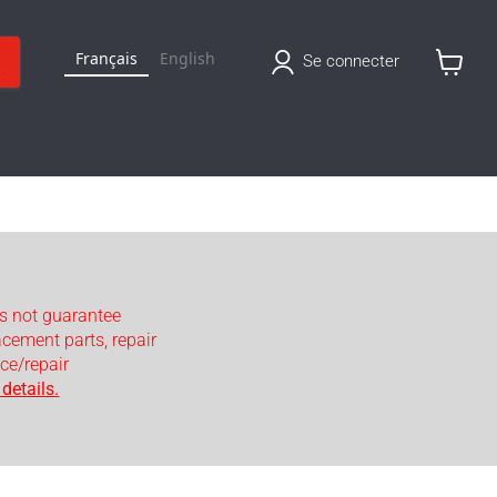
Français
English
Se connecter
Voir
le
panier
s not guarantee
lacement parts, repair
ce/repair
details.