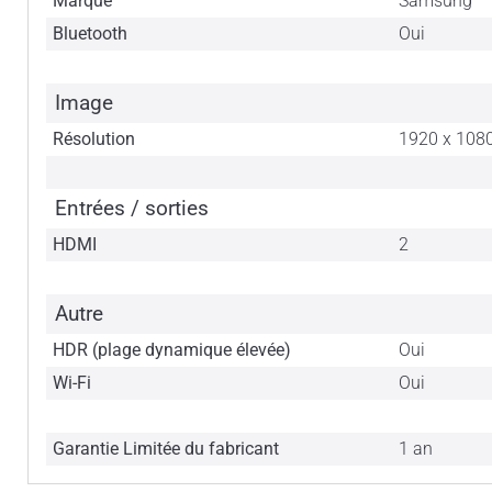
Marque
Samsung
Bluetooth
Oui
Image
Résolution
1920 x 108
Entrées / sorties
HDMI
2
Autre
HDR (plage dynamique élevée)
Oui
Wi-Fi
Oui
Garantie Limitée du fabricant
1 an