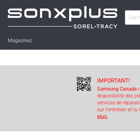
Magasinez
IMPORTANT!
Samsung Canada
n
disponibilité des p
services de réparat
sur l'entretien et la
plus.