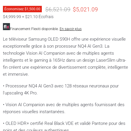
Prix original
Prix actuel
$6,521.09
$5,021.09
Économisez
$1,500.00
$4,999.99 + $21.10 Écofrais
Financement Flexiti disponible.
En savoir plus
Le téléviseur Samsung OLED S90H offre une expérience visuelle
exceptionnelle grâce à son processeur NQ4 AI Gen3. La
technologie Vision AI Companion avec de multiples agents
intelligents et le gaming à 165Hz dans un design LaserSlim ultra-
fin créent une expérience de divertissement complète, intelligente
et immersive.
• Processeur NQ4 AI Gen3 avec 128 réseaux neuronaux pour
l'upscaling 4K Pro.
• Vision AI Companion avec de multiples agents fournissant des
réponses visuelles instantanées.
• OLED HDR+ certifié Real Black VDE et validé Pantone pour des
noirs et des couleurs authentiques.