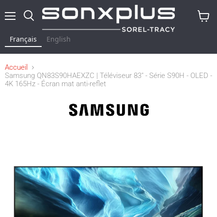
Menu
Rechercher
Voir
le
Français
English
panier
Accueil
Samsung QN83S90HAEXZC | Téléviseur 83" - Série S90H - OLED -
4K 165Hz - Écran mat anti-reflet