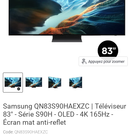
Appuyez pour zoomer
Samsung QN83S90HAEXZC | Téléviseur
83" - Série S90H - OLED - 4K 165Hz -
Écran mat anti-reflet
Code:
QN83S90HAEXZC