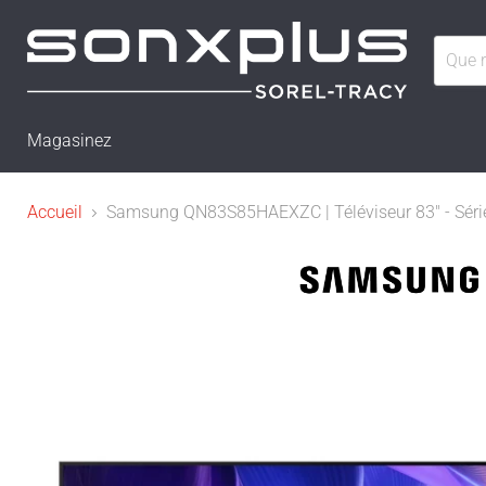
Magasinez
Accueil
Samsung QN83S85HAEXZC | Téléviseur 83" - Série