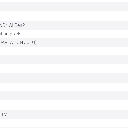
 NQ4 AI Gen2
ating pixels
DAPTATION / JEU)
t TV