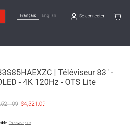
Français
English
Se connecter
Voir
le
panier
S85HAEXZC | Téléviseur 83" -
OLED - 4K 120Hz - OTS Lite
x original
Prix actuel
,521.09
$4,521.09
s
nible.
En savoir plus