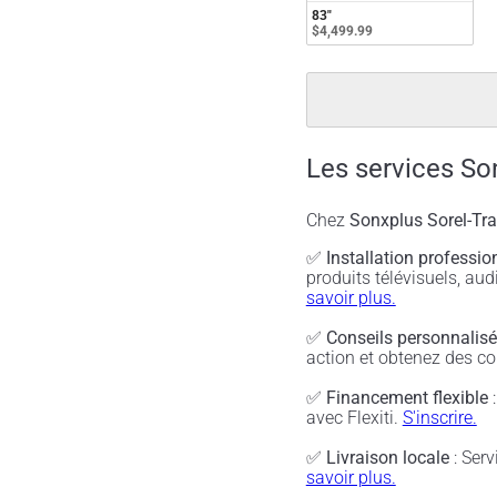
83"
$4,499.99
Les services So
Chez
Sonxplus Sorel-Tr
✅
Installation professio
produits télévisuels, a
savoir plus.
✅
Conseils personnalis
action et obtenez des co
✅
Financement flexible
:
avec Flexiti.
S'inscrire.
✅
Livraison locale
: Serv
savoir plus.