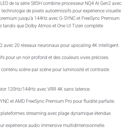
OLED de la série S85H combine processeur NQ4 AI Gen2 avec
technologie de pixels autoémissifs pour expérience visuelle
 premium jusqu'à 144Hz avec G-SYNC et FreeSync Premium
ale tandis que Dolby Atmos et One UI Tizen complète
2 avec 20 réseaux neuronaux pour upscaling 4K intelligent.
fs pour un noir profond et des couleurs vives précises.
 contenu scène par scène pour luminosité et contraste
ator 120Hz/144Hz avec VRR 4K sans latence.
YNC et AMD FreeSync Premium Pro pour fluidité parfaite.
 plateformes streaming avec plage dynamique étendue.
our expérience audio immersive multidimensionnelle.