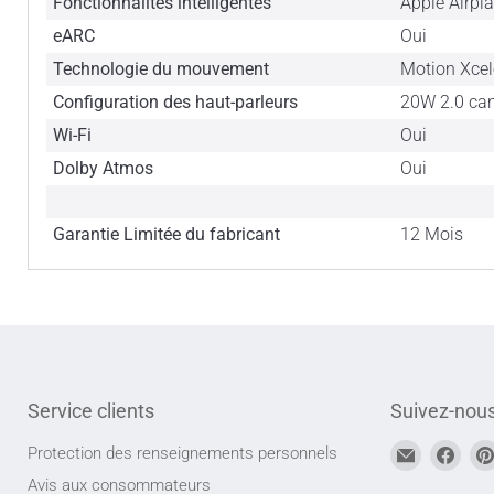
Fonctionnalités intelligentes
Apple Airp
eARC
Oui
Technologie du mouvement
Motion Xcel
Configuration des haut-parleurs
20W 2.0 ca
Wi-Fi
Oui
Dolby Atmos
Oui
Garantie Limitée du fabricant
12 Mois
Service clients
Suivez-nou
Trouvez-
Trou
Protection des renseignements personnels
nous
nou
Avis aux consommateurs