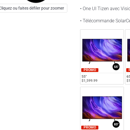
Cliquez ou faites défiler pour zoomer
• One UI Tizen avec Visio
• Télécommande SolarCe
PROMO
55"
65
$1,599.99
$1
PROMO