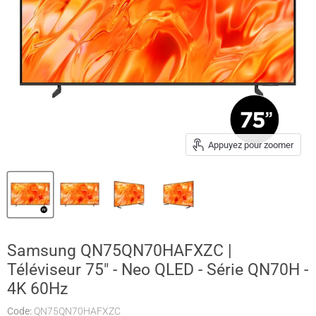
Appuyez pour zoomer
Samsung QN75QN70HAFXZC |
Téléviseur 75" - Neo QLED - Série QN70H -
4K 60Hz
Code:
QN75QN70HAFXZC