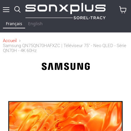
Menu
Rechercher
Voir
le
Français
English
panier
Accueil
Samsung QN75QN70HAFXZC | Téléviseur 75" - Neo QLED - Série
QN70H - 4K 60Hz