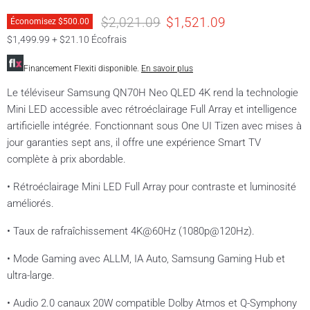
Prix original
Prix actuel
$2,021.09
$1,521.09
Économisez
$500.00
$1,499.99 + $21.10 Écofrais
Financement Flexiti disponible.
En savoir plus
Le téléviseur Samsung QN70H Neo QLED 4K rend la technologie
Mini LED accessible avec rétroéclairage Full Array et intelligence
artificielle intégrée. Fonctionnant sous One UI Tizen avec mises à
jour garanties sept ans, il offre une expérience Smart TV
complète à prix abordable.
• Rétroéclairage Mini LED Full Array pour contraste et luminosité
améliorés.
• Taux de rafraîchissement 4K@60Hz (1080p@120Hz).
• Mode Gaming avec ALLM, IA Auto, Samsung Gaming Hub et
ultra-large.
• Audio 2.0 canaux 20W compatible Dolby Atmos et Q-Symphony