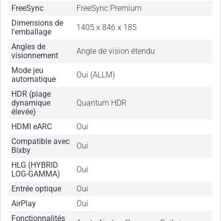
FreeSync
FreeSync Premium
Dimensions de
1405 x 846 x 185
l'emballage
Angles de
Angle de vision étendu
visionnement
Mode jeu
Oui (ALLM)
automatique
HDR (plage
dynamique
Quantum HDR
élevée)
HDMI eARC
Oui
Compatible avec
Oui
Bixby
HLG (HYBRID
Oui
LOG-GAMMA)
Entrée optique
Oui
AirPlay
Oui
Fonctionnalités