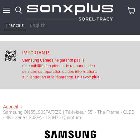
Menu
Rechercher
Voir
le
Français
English
panier
IMPORTANT!
Samsung Canada
ne garantit pas la
disponibilité des pièces de rechange, des
services de réparation ou des informations
sur l'entretien et la réparation.
En savoir plus.
Accueil
Samsung QN55LS03FAFXZC | Téléviseur 55" - The Frame - QLED
- 4K - Série LS03FA - 120Hz - Quantum