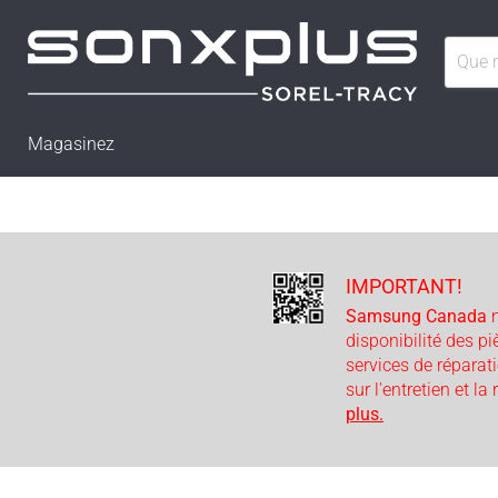
Magasinez
IMPORTANT!
Samsung Canada
n
disponibilité des p
services de réparat
sur l'entretien et la
plus.