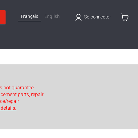
Français
English
Se connecter
Voir
le
panier
s not guarantee
lacement parts, repair
ce/repair
details.