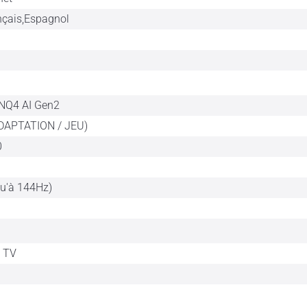
nçais,Espagnol
 NQ4 AI Gen2
DAPTATION / JEU)
0
u'à 144Hz)
t TV