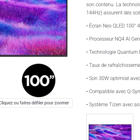
son contenu. La technol
144Hz) assurent des scèn
• Écran Neo QLED 100" 4K
• Processeur NQ4 AI Gen2
• Technologie Quantum M
• Taux de rafraîchissem
• Son 30W optimisé avec
• Compatible avec Q-Sy
Cliquez ou faites défiler pour zoomer
• Système Tizen avec ass