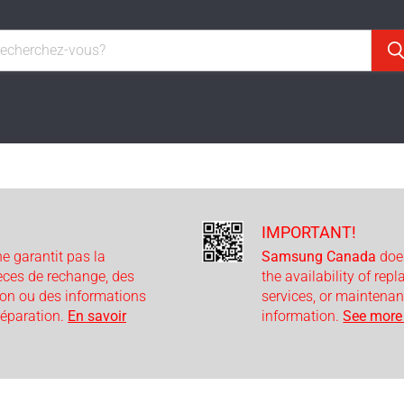
IMPORTANT!
e garantit pas la
Samsung Canada
doe
ièces de rechange, des
the availability of rep
ion ou des informations
services, or maintenan
 réparation.
En savoir
information.
See more 