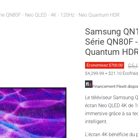
ie QN80F - Neo QLED - 4K - 120Hz - Neo Quantum HDR
Samsung QN1
Série QN80F -
Quantum HD
Prix
$5,
Économisez
$700.00
$4,299.99 + $21.10 Écofrai
Financement Flexiti dispo
Le téléviseur Samsung QN100QN80FFXZC combi
écran Neo QLED 4K de 10
immersive grâce à sa te
intelligent.
L'écran 4K bénéficie du