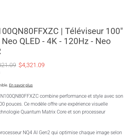
00QN80FFXZC | Téléviseur 100"
 Neo QLED - 4K - 120Hz - Neo
R
 original
Prix actuel
021.09
$4,321.09
s
nible.
En savoir plus
ne performance et style avec son
0 pouces. Ce modèle offre une expérience visuelle
chnologie Quantum Matrix Core et son processeur
 processeur NQ4 AI Gen2 qui optimise chaque image selon