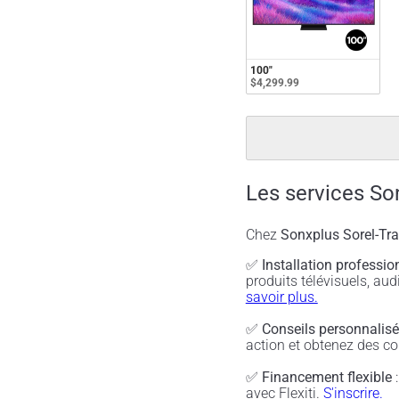
100"
$4,299.99
Les services So
Chez
Sonxplus Sorel-Tr
✅
Installation professio
produits télévisuels, a
savoir plus.
✅
Conseils personnalis
action et obtenez des co
✅
Financement flexible
:
avec Flexiti.
S'inscrire.