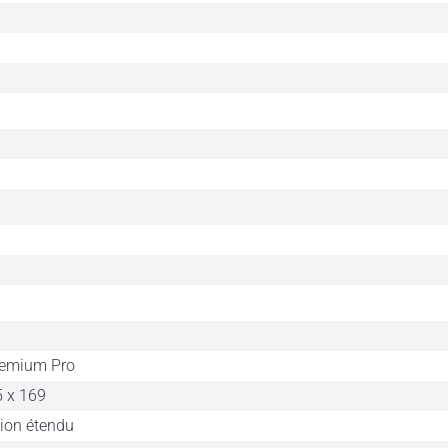
remium Pro
5 x 169
sion étendu