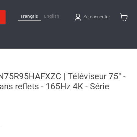
Français
English
Se connecter
Voir
le
panier
5R95HAFXZC | Téléviseur 75" -
ns reflets - 165Hz 4K - Série
s