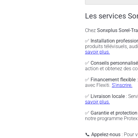
Les services So
Chez
Sonxplus Sorel-Tr
✅
Installation professio
produits télévisuels, a
savoir plus.
✅
Conseils personnalis
action et obtenez des co
✅
Financement flexible
:
avec Flexiti.
S'inscrire.
✅
Livraison locale
: Serv
savoir plus.
✅
Garantie et protection
notre programme Protex 
📞
Appelez-nous
: Pour vé