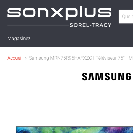
Magasinez
Accueil
Samsung MRN75R95HAFXZC | Téléviseur 75" - Micr