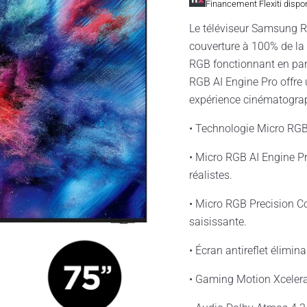
Financement Flexiti dispo
Le téléviseur Samsung R9
couverture à 100% de la 
RGB fonctionnant en parf
RGB AI Engine Pro offre 
expérience cinématograp
• Technologie Micro RGB
• Micro RGB AI Engine Pr
réalistes.
• Micro RGB Precision Co
saisissante.
• Écran antireflet élimin
• Gaming Motion Xceler