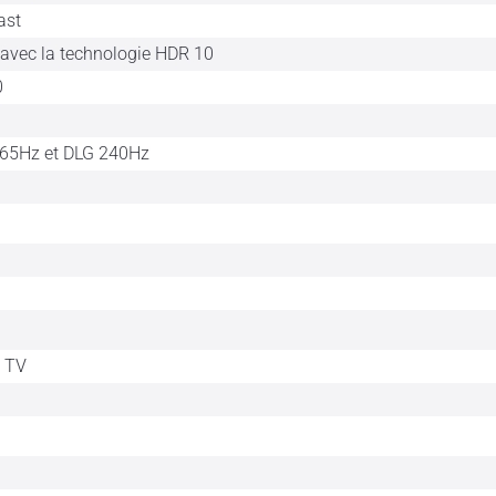
ast
avec la technologie HDR 10
0
165Hz et DLG 240Hz
t TV