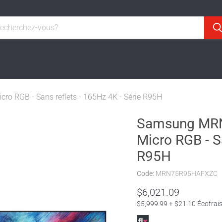
o RGB - Sans reflets - 165Hz 4K - Série R95H
Samsung MRN7
Micro RGB - Sa
R95H
Code:
MRN75R95HAFXZC
$6,021.09
$5,999.99 + $21.10 Écofrai