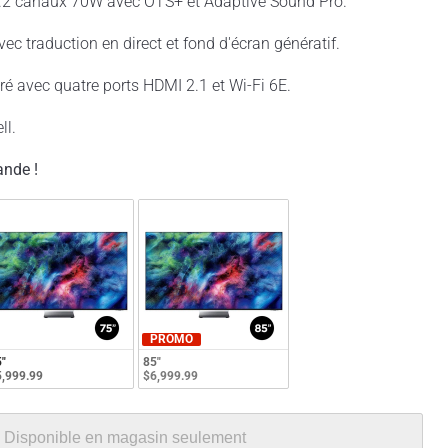
2.2 canaux 70W avec OTS+ et Adaptive Sound Pro.
ec traduction en direct et fond d'écran génératif.
é avec quatre ports HDMI 2.1 et Wi-Fi 6E.
ll.
nde !
PROMO
"
85"
,999.99
$6,999.99
Disponible en magasin seulement