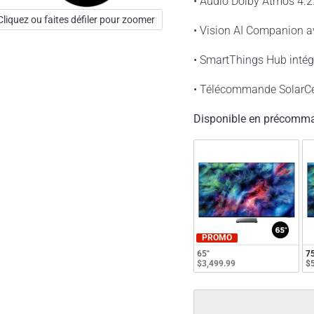
• Audio Dolby Atmos 4.
Cliquez ou faites défiler pour zoomer
• Vision AI Companion av
• SmartThings Hub intégr
• Télécommande SolarCe
Disponible en précomma
PROMO
65"
75
$3,499.99
$5