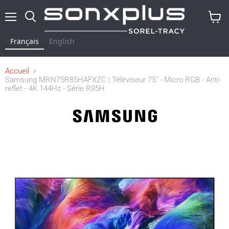
Menu
Rechercher
Voir
le
Français
English
panier
Accueil
Samsung MRN75R85HAFXZC | Téléviseur 75" - Micro RGB - Anti-
reflet - 4K 144Hz - Série R85H