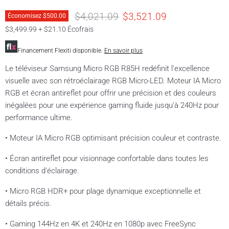
Prix original
Prix actuel
$4,021.09
$3,521.09
Économisez
$500.00
$3,499.99 + $21.10 Écofrais
Financement Flexiti disponible.
En savoir plus
Le téléviseur Samsung Micro RGB R85H redéfinit l'excellence
visuelle avec son rétroéclairage RGB Micro-LED. Moteur IA Micro
RGB et écran antireflet pour offrir une précision et des couleurs
inégalées pour une expérience gaming fluide jusqu'à 240Hz pour
performance ultime.
• Moteur IA Micro RGB optimisant précision couleur et contraste.
• Écran antireflet pour visionnage confortable dans toutes les
conditions d'éclairage.
• Micro RGB HDR+ pour plage dynamique exceptionnelle et
détails précis.
• Gaming 144Hz en 4K et 240Hz en 1080p avec FreeSync