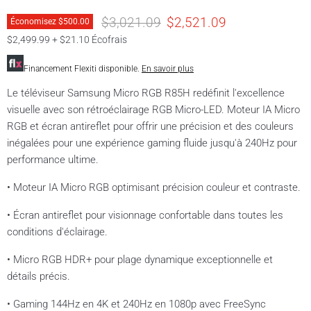
Prix original
Prix actuel
$3,021.09
$2,521.09
Économisez
$500.00
$2,499.99 + $21.10 Écofrais
Financement Flexiti disponible.
En savoir plus
Le téléviseur Samsung Micro RGB R85H redéfinit l'excellence
visuelle avec son rétroéclairage RGB Micro-LED. Moteur IA Micro
RGB et écran antireflet pour offrir une précision et des couleurs
inégalées pour une expérience gaming fluide jusqu'à 240Hz pour
performance ultime.
• Moteur IA Micro RGB optimisant précision couleur et contraste.
• Écran antireflet pour visionnage confortable dans toutes les
conditions d'éclairage.
• Micro RGB HDR+ pour plage dynamique exceptionnelle et
détails précis.
• Gaming 144Hz en 4K et 240Hz en 1080p avec FreeSync