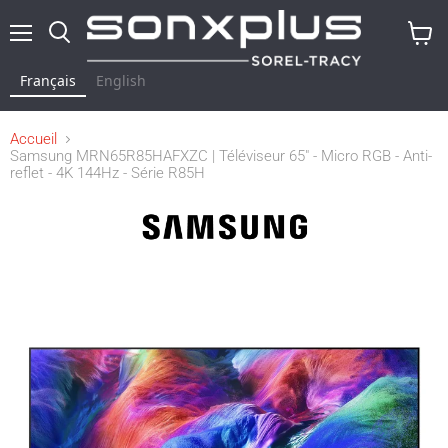
Menu
Rechercher
Voir
le
Français
English
panier
Accueil
Samsung MRN65R85HAFXZC | Téléviseur 65" - Micro RGB - Anti-
reflet - 4K 144Hz - Série R85H