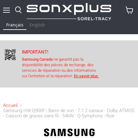
Menu
Rechercher
Voir
le
Français
English
panier
IMPORTANT!
Samsung Canada
ne garantit pas la
disponibilité des pièces de rechange, des
services de réparation ou des informations
sur l'entretien et la réparation.
En savoir plus.
Accueil
Samsung HW-Q900F | Barre de son - 7.1.2 canaux - Dolby ATMOS
- Caisson de graves sans fil - 546W - Q-Symphony - Noir