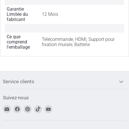
Garantie
Limitée du
12 Mois
fabricant
Ce que
Télécommande, HDMI, Support pour
comprend
fixation murale, Batterie
l'emballage
Service clients
Suivez-nous
Trouvez-
Trouvez-
Trouvez-
Trouvez-
Trouvez-
nous
nous
nous
nous
nous
sur
sur
sur
sur
sur
Adresse
Facebook
Pinterest
TikTok
YouTube