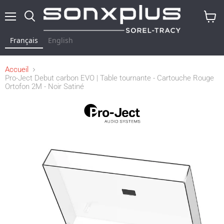
Menu
Rechercher
Voir
le
Français
English
panier
Accueil
Pro-Ject Debut carbon EVO | Table tournante - Cartouche Rouge
Ortofon 2M - Noir Satiné