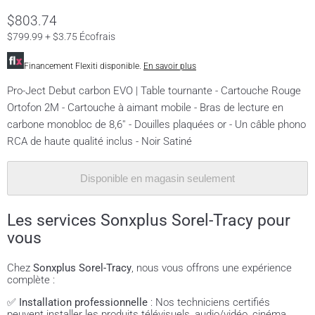
$803.74
$799.99 + $3.75 Écofrais
Financement Flexiti disponible.
En savoir plus
Pro-Ject Debut carbon EVO | Table tournante - Cartouche Rouge
Ortofon 2M - Cartouche à aimant mobile - Bras de lecture en
carbone monobloc de 8,6'' - Douilles plaquées or - Un câble phono
RCA de haute qualité inclus - Noir Satiné
Disponible en magasin seulement
Les services Sonxplus Sorel-Tracy pour
vous
Chez
Sonxplus Sorel-Tracy
, nous vous offrons une expérience
complète :
✅
Installation professionnelle
: Nos techniciens certifiés
peuvent installer les produits télévisuels, audio/vidéo, cinéma