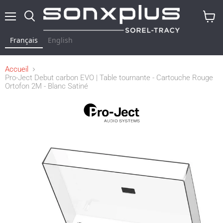
Menu
Rechercher
Voir
le
Français
English
panier
Accueil
Pro-Ject Debut carbon EVO | Table tournante - Cartouche Rouge
Ortofon 2M - Blanc Satiné