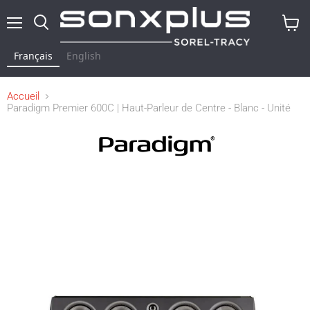
Menu
Rechercher
Voir
le
Français
English
panier
Accueil
Paradigm Premier 600C | Haut-Parleur de Centre - Blanc - Unité