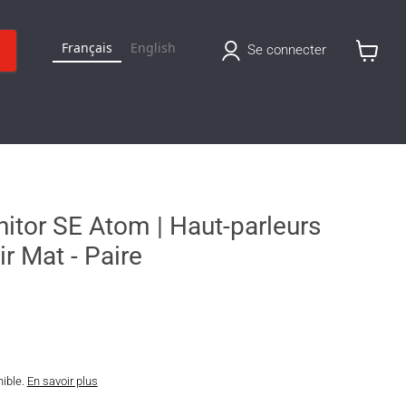
Français
English
Se connecter
Voir
le
panier
tor SE Atom | Haut-parleurs
ir Mat - Paire
B
nible.
En savoir plus