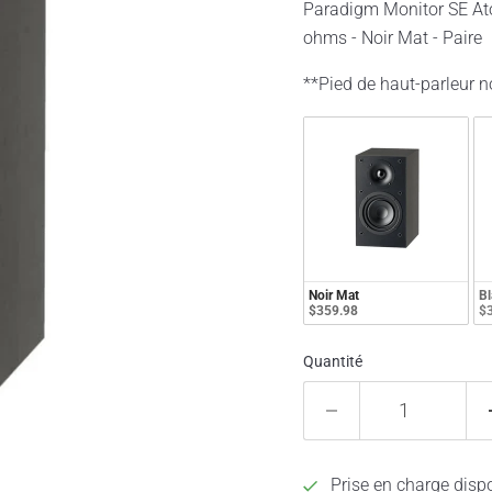
Paradigm Monitor SE Atom
ohms - Noir Mat - Paire
**Pied de haut-parleur n
Noir Mat
Bl
$359.98
$
Quantité
Prise en charge disp