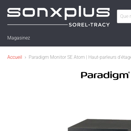
Magasinez
Accueil
Paradigm Monitor SE Atom | Haut-parleurs d'étagèr