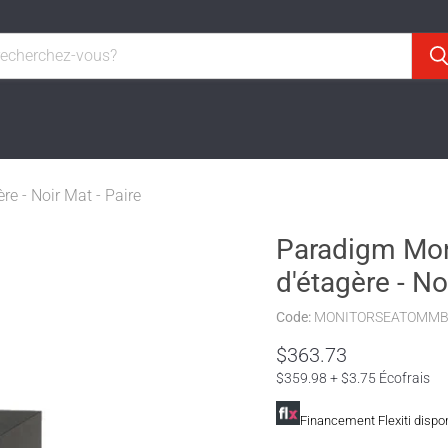
e - Noir Mat - Paire
Paradigm Moni
d'étagère - No
Code:
MONITORSEATOMM
Prix actuel
$363.73
$359.98 + $3.75 Écofrais
Financement Flexiti dispo