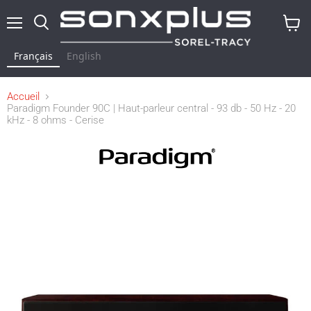
Menu
Rechercher
Voir
le
Français
English
panier
Accueil
Paradigm Founder 90C | Haut-parleur central - 93 db - 50 Hz - 20
kHz - 8 ohms - Cerise