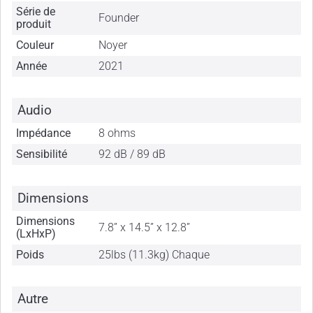
Série de
Founder
produit
Couleur
Noyer
Année
2021
Audio
Impédance
8 ohms
Sensibilité
92 dB / 89 dB
Dimensions
Dimensions
7.8” x 14.5” x 12.8”
(LxHxP)
Poids
25lbs (11.3kg) Chaque
Autre