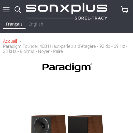
Menu
Rechercher
Voir
le
Français
English
panier
Accueil
Paradigm Founder 40B | Haut-parleurs d'étagère - 92 db - 69 Hz -
23 kHz - 8 ohms - Noyer - Paire