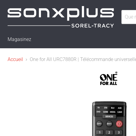
Magasinez
Accueil
One for All URC7880R | Télécommande universelle in