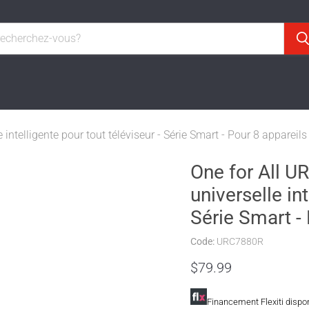
telligente pour tout téléviseur - Série Smart - Pour 8 appareils 
One for All 
universelle int
Série Smart - 
Code:
URC7880R
$79.99
Financement Flexiti dispo