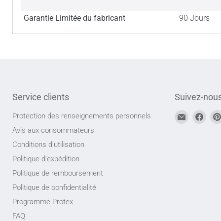
Garantie Limitée du fabricant
90 Jours
Service clients
Suivez-nou
Trouvez-
Trou
Protection des renseignements personnels
nous
nou
Avis aux consommateurs
sur
sur
Conditions d'utilisation
Adresse
Face
Politique d'expédition
courriel
Politique de remboursement
Politique de confidentialité
Programme Protex
FAQ