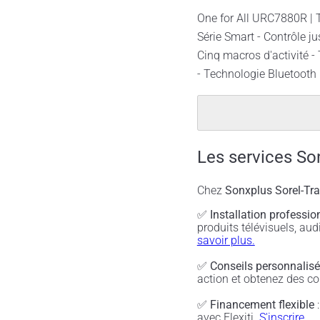
One for All URC7880R | T
Série Smart - Contrôle ju
Cinq macros d'activité -
- Technologie Bluetooth 
Les services So
Chez
Sonxplus Sorel-Tr
✅
Installation professio
produits télévisuels, a
savoir plus.
✅
Conseils personnalis
action et obtenez des co
✅
Financement flexible
:
avec Flexiti.
S'inscrire.