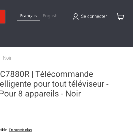
Français
English
Se connecter
Voir
le
panier
- Noir
URC7880R | Télécommande
elligente pour tout téléviseur -
Pour 8 appareils - Noir
nible.
En savoir plus