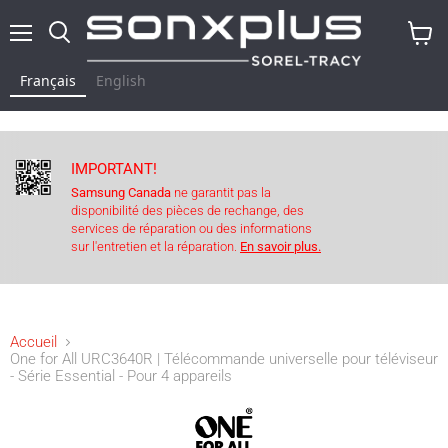
Menu
Rechercher
Voir
le
Français
English
panier
IMPORTANT!
Samsung Canada
ne garantit pas la
disponibilité des pièces de rechange, des
services de réparation ou des informations
sur l'entretien et la réparation.
En savoir plus.
Accueil
One for All URC3640R | Télécommande universelle pour téléviseur
- Série Essential - Pour 4 appareils