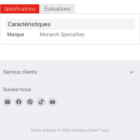
Spécifications
Évaluations
Caractéristiques
Marque
Monarch Specialties
Service clients
Suivez-nous
Trouvez-
Trouvez-
Trouvez-
Trouvez-
Trouvez-
nous
nous
nous
nous
nous
sur
sur
sur
sur
sur
Adresse
Facebook
Pinterest
TikTok
YouTube
courriel
Droits d'auteur © 2026 Sonxplus Sorel-Tracy.