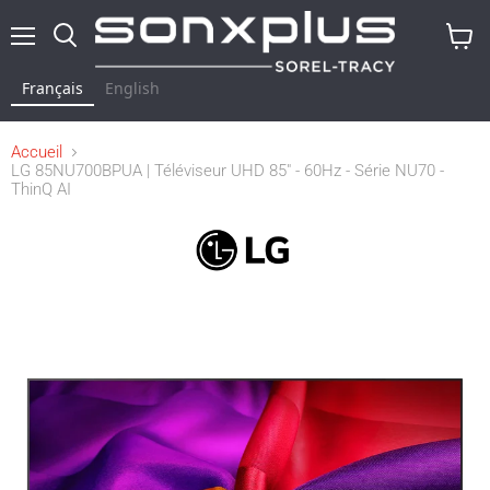
Menu
Rechercher
Voir
le
Français
English
panier
Accueil
LG 85NU700BPUA | Téléviseur UHD 85" - 60Hz - Série NU70 -
ThinQ AI