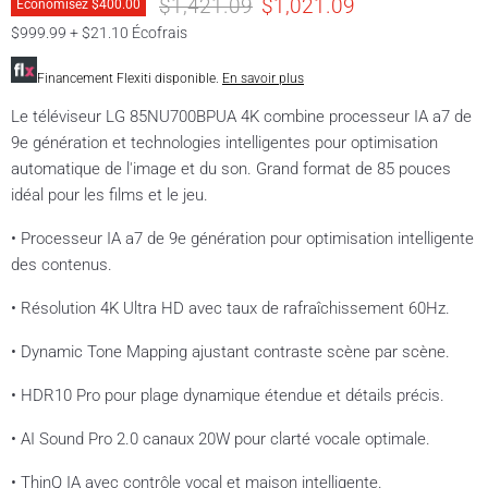
Prix original
Prix actuel
$1,421.09
$1,021.09
Économisez
$400.00
$999.99 + $21.10 Écofrais
Financement Flexiti disponible.
En savoir plus
Le téléviseur LG 85NU700BPUA 4K combine processeur IA a7 de
9e génération et technologies intelligentes pour optimisation
automatique de l'image et du son. Grand format de 85 pouces
idéal pour les films et le jeu.
• Processeur IA a7 de 9e génération pour optimisation intelligente
des contenus.
• Résolution 4K Ultra HD avec taux de rafraîchissement 60Hz.
• Dynamic Tone Mapping ajustant contraste scène par scène.
• HDR10 Pro pour plage dynamique étendue et détails précis.
• AI Sound Pro 2.0 canaux 20W pour clarté vocale optimale.
• ThinQ IA avec contrôle vocal et maison intelligente.