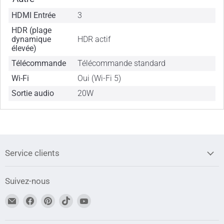
HDMI Entrée
3
HDR (plage
dynamique
HDR actif
élevée)
Télécommande
Télécommande standard
Wi-Fi
Oui (Wi-Fi 5)
Sortie audio
20W
Service clients
Suivez-nous
Trouvez-
Trouvez-
Trouvez-
Trouvez-
Trouvez-
nous
nous
nous
nous
nous
sur
sur
sur
sur
sur