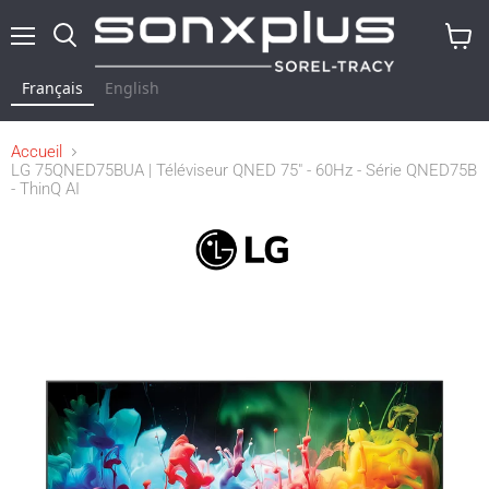
Menu
Rechercher
Voir
le
Français
English
panier
Accueil
LG 75QNED75BUA | Téléviseur QNED 75" - 60Hz - Série QNED75B
- ThinQ AI