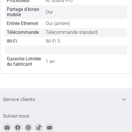
Processeur
AI Sound Pro
Partage d’écran
Oui
mobile
Entrée Ethernet
Oui (arrière)
Télécommande
Télécommande standard
Wi-Fi
Wi-Fi 5
Garantie Limitée
1 an
du fabricant
Service clients
Suivez-nous
Trouvez-
Trouvez-
Trouvez-
Trouvez-
Trouvez-