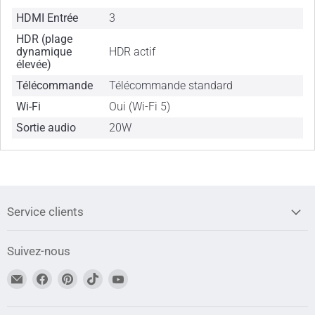
HDMI Entrée
3
HDR (plage
dynamique
HDR actif
élevée)
Télécommande
Télécommande standard
Wi-Fi
Oui (Wi-Fi 5)
Sortie audio
20W
Service clients
Suivez-nous
Trouvez-
Trouvez-
Trouvez-
Trouvez-
Trouvez-
nous
nous
nous
nous
nous
sur
sur
sur
sur
sur