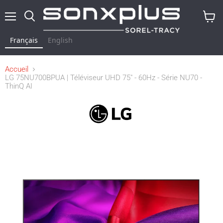
Menu
Rechercher
Voir
le
Français
English
panier
Accueil
LG 75NU700BPUA | Téléviseur UHD 75" - 60Hz - Série NU70 -
ThinQ AI