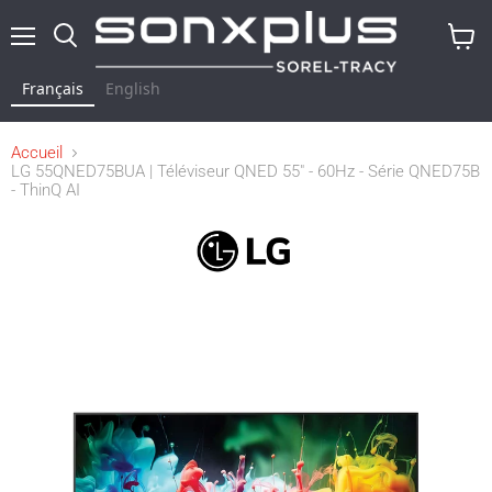
Menu
Rechercher
Voir
le
Français
English
panier
Accueil
LG 55QNED75BUA | Téléviseur QNED 55" - 60Hz - Série QNED75B
- ThinQ AI