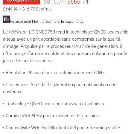
Prix original
Prix actuel
$816.74
$666.74
Économisez
$150.00
$649.99 + $16.75 Écofrais
Financement Flexiti disponible.
En savoir plus
Le téléviseur LG QNED75B rend la technologie QNED accessible
à tous avec un prix abordable sans compromis sur la qualité
d'image. Propulsé par le processeur IA a7 de 9e génération, il
offre une performance solide et des couleurs éclatantes pour le
jeu ou les soirées cinéma.
• Résolution 4K avec taux de rafraîchissement 60Hz.
• Processeur IA a7 de 9e génération pour optimisation des
contenus.
• Technologie QNED pour couleurs vives et précises.
• Gaming VRR 60Hz pour expérience de jeu fluide.
• Connectivité Wi-Fi 5 et Bluetooth 5.3 pour streaming stable.