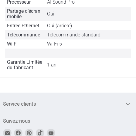
Processeur
AI Sound Pro
Partage d’écran
Oui
mobile
Entrée Ethernet
Oui (arrière)
Télécommande
Télécommande standard
Wi-Fi
Wi-Fi 5
Garantie Limitée
1 an
du fabricant
Service clients
Suivez-nous
Trouvez-
Trouvez-
Trouvez-
Trouvez-
Trouvez-