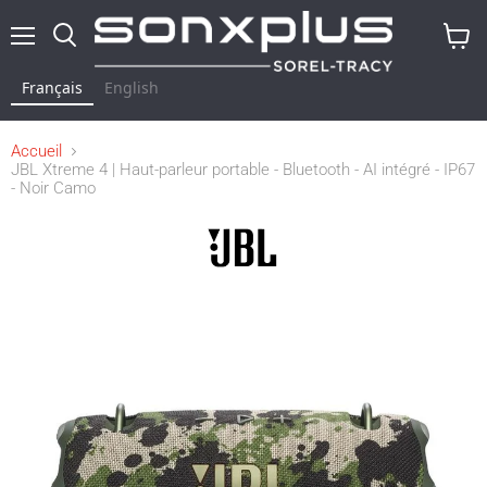
Menu
Rechercher
Voir
le
Français
English
panier
Accueil
JBL Xtreme 4 | Haut-parleur portable - Bluetooth - AI intégré - IP67
- Noir Camo