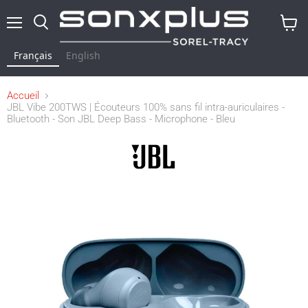
Menu
Rechercher
Voir
le
Français
English
panier
Accueil
JBL Vibe 200TWS | Écouteurs 100% sans fil intra-auriculaires -
Bluetooth - Son JBL Deep Bass - Microphone - Bleu