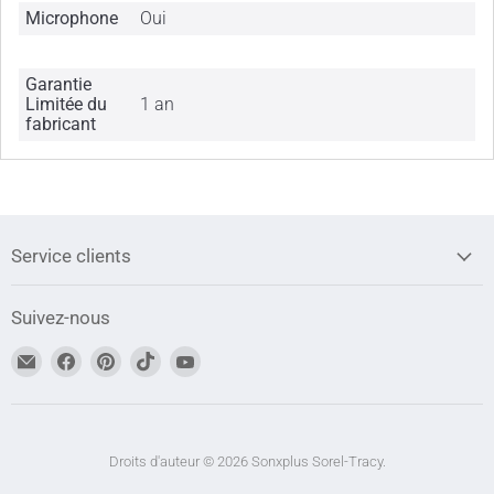
Microphone
Oui
Garantie
Limitée du
1 an
fabricant
Service clients
Suivez-nous
Trouvez-
Trouvez-
Trouvez-
Trouvez-
Trouvez-
nous
nous
nous
nous
nous
sur
sur
sur
sur
sur
Adresse
Facebook
Pinterest
TikTok
YouTube
courriel
Droits d'auteur © 2026 Sonxplus Sorel-Tracy.