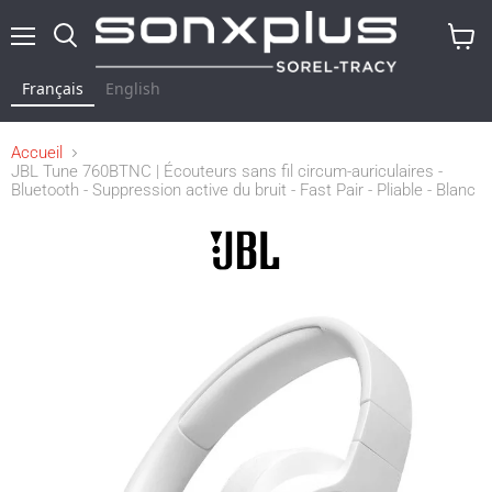
Menu
Rechercher
Voir
le
Français
English
panier
Accueil
JBL Tune 760BTNC | Écouteurs sans fil circum-auriculaires -
Bluetooth - Suppression active du bruit - Fast Pair - Pliable - Blanc