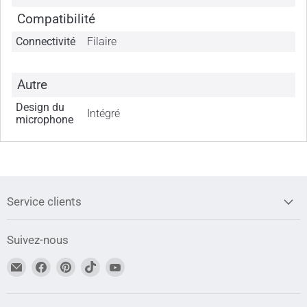
Compatibilité
Connectivité
Filaire
Autre
Design du
Intégré
microphone
Service clients
Suivez-nous
Trouvez-
Trouvez-
Trouvez-
Trouvez-
Trouvez-
nous
nous
nous
nous
nous
sur
sur
sur
sur
sur