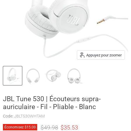
Appuyez pour zoomer
JBL Tune 530 | Écouteurs supra-
auriculaire - Fil - Pliable - Blanc
Code:
JBLT530WHTAM
Prix original
Prix actuel
$49.98
$35.53
Économisez
$15.00