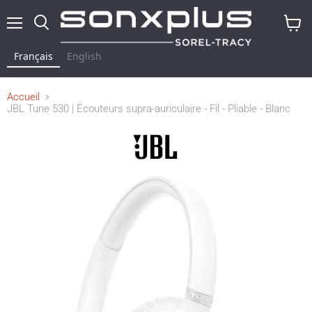
Menu
Rechercher
Voir
le
Français
English
panier
Accueil
JBL Tune 530 | Écouteurs supra-auriculaire - Fil - Pliable - Blanc