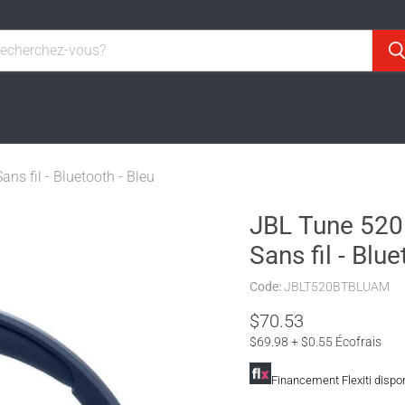
ns fil - Bluetooth - Bleu
JBL Tune 520B
Sans fil - Blue
Code:
JBLT520BTBLUAM
$70.53
$69.98 + $0.55 Écofrais
Financement Flexiti dispo