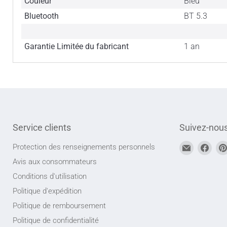
Couleur
Bleu
Bluetooth
BT 5.3
Garantie Limitée du fabricant
1 an
Service clients
Suivez-nou
Trouvez-
Trou
Protection des renseignements personnels
nous
nou
Avis aux consommateurs
sur
sur
Conditions d'utilisation
Adresse
Face
Politique d'expédition
courriel
Politique de remboursement
Politique de confidentialité