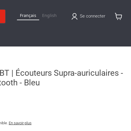
Français
English
Se connecter
Voir
le
panier
T | Écouteurs Supra-auriculaires -
tooth - Bleu
nible.
En savoir plus