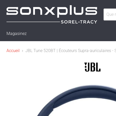
Magasinez
Accueil
JBL Tune 520BT | Écouteurs Supra-auriculaires - Sa