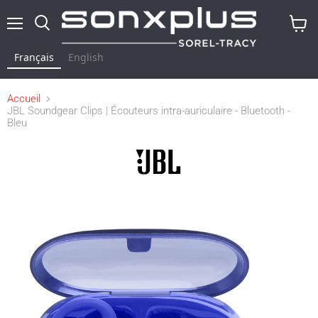
Menu
Rechercher
Voir
le
Français
English
panier
Accueil
JBL Soundgear Clips | Écouteurs intra-auriculaire - Bluetooth -
Bleu