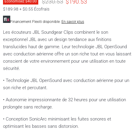
Prix original
Prix actuel
$230.53
$190.53
Économisez
$40.00
$189.98 + $0.55 Écofrais
Financement Flexiti disponible.
En savoir plus
Les écouteurs JBL Soundgear Clips combinent le son
exceptionnel JBL avec un design tendance aux finitions
translucides haut de gamme. Leur technologie JBL OpenSound
avec conduction aérienne offre un son riche tout en vous laissant
conscient de votre environnement pour une utilisation en toute
sécurité.
• Technologie JBL OpenSound avec conduction aérienne pour un
son riche et percutant.
• Autonomie impressionnante de 32 heures pour une utilisation
prolongée sans recharge.
• Conception SonicArc minimisant les fuites sonores et
optimisant les basses sans distorsion.