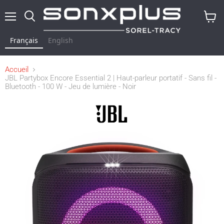
Menu
Rechercher
Voir
le
Français
English
panier
Accueil
JBL Partybox Encore Essential 2 | Haut-parleur portatif - Sans fil -
Bluetooth - 100 W - Jeu de lumière - Noir