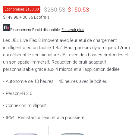
Prix original
Prix actuel
$280.53
$150.53
Économisez
$130.00
$149.98 + $0.55 Écofrais
Financement Flexiti disponible.
En savoir plus
Les JBL Live Flex 3 innovent avec leur étui de chargement
intelligent à écran tactile 1.45". Haut-parleurs dynamiques 12mm
qui délivrent le son signature JBL avec des basses profondes et
un son spatial immersif. Réduction de bruit adaptatif
personnalisable grâce aux 4 micros et à l'application dédiée.
• Autonomie de 10 heures + 40 heures avec le boîtier.
• Personi-Fi 3.0.
• Connexion multipoint.
• IP54 : Résistant à l'eau et à la poussière.