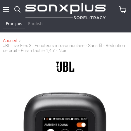
Menu
Rechercher
Voir
le
Français
English
panier
Accueil
JBL Live Flex 3 | Écouteurs intra-auriculaire - Sans fil - Réduction
de bruit - Écran tactile 1,45" - Noir