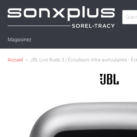
Magasinez
Accueil
JBL Live Buds 3 | Écouteurs intra-auriculaires - Éc