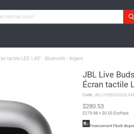
ran tactile LED 1,45" - Bluetooth - Argent
JBL Live Buds 
Écran tactile 
Code:
JBLLIVEBUDS3SILA
$280.53
$279.98 + $0.55 Écofrais
Financement Flexiti dispo