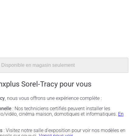
Disponible en magasin seulement
nxplus Sorel-Tracy pour vous
acy
, nous vous offrons une expérience complète :
nnelle
: Nos techniciens certifiés peuvent installer les
udio/vidéo, cinéma maison, domotiques et informatiques.
En
és
: Visitez notre salle d'exposition pour voir nos modèles en
nseils sur ceux-ci.
Venez nous voir.