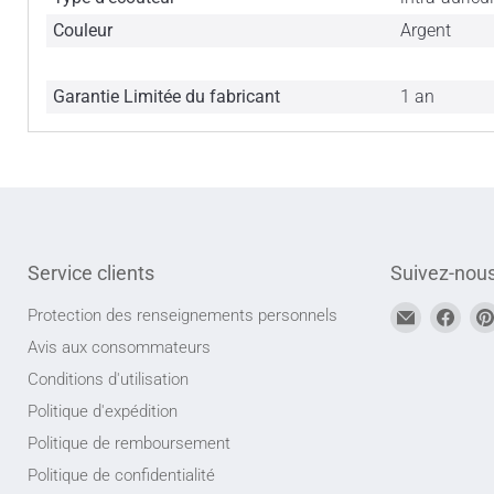
Couleur
Argent
Garantie Limitée du fabricant
1 an
Service clients
Suivez-nou
Trouvez-
Trou
Protection des renseignements personnels
nous
nou
Avis aux consommateurs
sur
sur
Conditions d'utilisation
Adresse
Face
Politique d'expédition
courriel
Politique de remboursement
Politique de confidentialité