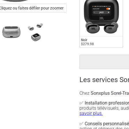
Cliquez ou faites défiler pour zoomer
Noir
$279.98
Les services So
Chez
Sonxplus Sorel-Tr
✅
Installation professio
produits télévisuels, a
savoir plus.
✅
Conseils personnalis
action et obtenez des co