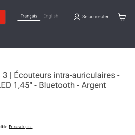
Français
English
Se connecter
Voir
le
panier
3 | Écouteurs intra-auriculaires -
LED 1,45" - Bluetooth - Argent
M
nible.
En savoir plus