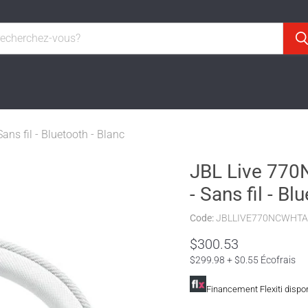
ans fil - Bluetooth - Blanc
JBL Live 770N
- Sans fil - Bl
Code:
JBLLIVE770NCWHT
$300.53
$299.98 + $0.55 Écofrais
Financement Flexiti dispo