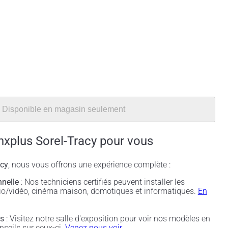
Disponible en magasin seulement
nxplus Sorel-Tracy pour vous
acy
, nous vous offrons une expérience complète :
nnelle
: Nos techniciens certifiés peuvent installer les
udio/vidéo, cinéma maison, domotiques et informatiques.
En
és
: Visitez notre salle d'exposition pour voir nos modèles en
nseils sur ceux-ci.
Venez nous voir.