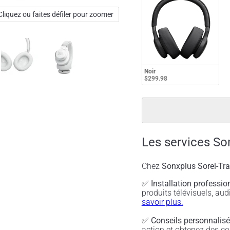
Cliquez ou faites défiler pour zoomer
Noir
$299.98
Les services So
Chez
Sonxplus Sorel-Tr
✅
Installation professio
produits télévisuels, a
savoir plus.
✅
Conseils personnalis
action et obtenez des co