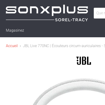
Magasinez
Accueil
JBL Live 770NC | Écouteurs circum-auriculaires - S