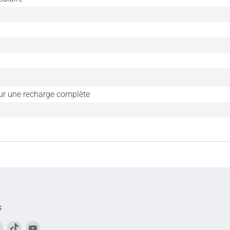
ur une recharge complète
s
vez-
Trouvez-
Trouvez-
Trouvez-