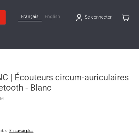
Français
English
Se connecter
Voir
le
panier
C | Écouteurs circum-auriculaires
uetooth - Blanc
AM
nible.
En savoir plus